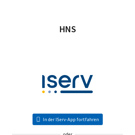
HNS
In der IServ-App fortfahren
oder